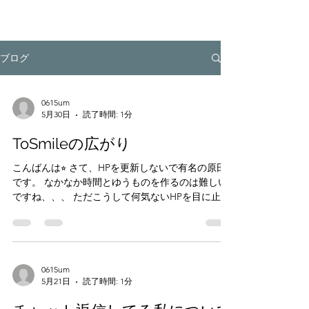
ブログ
0615um
5月30日
読了時間: 1分
ToSmileの広がり
こんばんは⭐︎ さて、HPを更新しないで有名の原田
です。 なかなか時間とゆうものを作るのは難しい
ですね、、、 ただこうして何気ないHPを目に止め
た方が家族会に入りたいとご連絡くださるように
なっていることも事実です。 なんともレスポンス
が遅くて申し訳ありません、、、 なんとか一人で
も多くの方に、たくさんの仲間がいることを知っ
ていただければと思います。 また更新途絶えたら
0615um
5月21日
読了時間: 1分
一喝してください😭