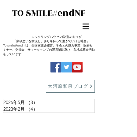
TO SMILE#endNF
レックリングハウゼン病1型の方々が
「夢や思いを実現し、誇りを持って生きていける社会」
To smile#endnfは、全国家族会運営、学会との協力事業、医療セ
ミナー、交流会、サマーキャンプの運営補助及び、各地域募金活動
をしています。
大河原和泉ブログ
2026年5月
（3）
3件の記事
2023年2月
（4）
4件の記事