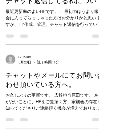
チャット返信してる私について
最近更新率のよいHPです。← 最初のほうより家族
会に入ってらっしゃった方はお分かりかと思いま
すが、HP作成、管理、チャット返信を行っている
のはTosmile愛知幹部の原田と申します。 孤発レッ
クの9歳の娘がおります。 以前は保育士をしており
ましたが、現在長女(中3)発達障害、次女(9さい)レ
ック、不整脈と受診があまりに多いため保育士を
退職し今はパートとして事務職をしてます🙆 メー
0615um
5月20日
読了時間: 1分
ルやチャットでのやりとりで、入会しますか？み
たいな感じの内容に不信感を抱かれるのも申し訳
チャットやメールにてお問い合
ないのでこちらでお伝えしておきますが、入会金
一切不要！ツボや数珠も購入頂きません！ 個人情
わせ頂いている方へ。
報も流出させません🙇 全国のグループLINEやお住
お久しぶりの更新です。 広報担当原田です。 あり
まいの地区のグループLINEがあるのでそれらに入
がたいことに、HPをご覧頂く方、家族会の存在を
会されるかどうされるか？というような感じで
知ってくださりご連絡頂く機会が増えておりま
LINEご招待しますのでご安心ください！ まずは不
す。 多くの方が、返信が遅いことへ苛立ちを持た
安がありましたらチャット、メールにてお問い合
れているかと思います。申し訳ございません。 返
わせください。 よろしくお願いします🙂‍↕️
信遅くなってしまいますが、必ずご連絡いたしま
すのでしばらくお待ちいただけますようご理解を