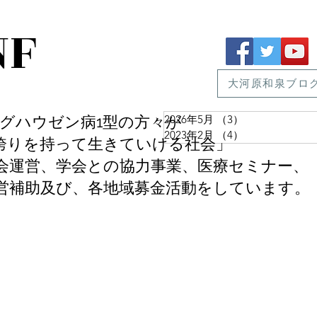
NF
大河原和泉ブロ
ン病1型の方々が
2026年5月
（3）
3件の記事
2023年2月
（4）
4件の記事
を持って生きていける社会」
全国家族会運営、学会との協力事業、医療セミナー、
営補助及び、各地域募金活動をしています。