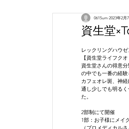
0615um
2023年2月
資生堂×To
レックリングハウゼ
【資生堂ライフクオリテ
資生堂さんの得意分
の中でも一番の経験
カフェオレ斑、神経
通し少しでも明るく
た。
2部制にて開催
1部：お子様にメイ
（プロメディカルさ