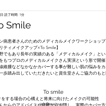
7日
読了時間: 1分
 Smile
ン病患者さんのためのメディカルメイクワークショップ
ィメイクアップ×To Smile】
野でもあり長年の実績のある「メディカルメイク」とい
をもつプロのメディカルメイクさん実演という形で開催
線維腫などなかなかカバーする事が難しい肌の悩みをカ
一歩踏み出していただきたいと資生堂さんご協力のもと
To smile
クをする場合の心構えと将来に向けたメイクの可能性
info@mysite.com
んからのアドバイスや経験からお話し、実際のカバー方