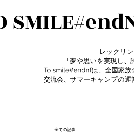
O SMILE#end
レックリングハウゼ
「夢や思いを実現し、誇り
To smile#endnfは、
交流会、サマーキャンプの運
全ての記事