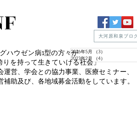
NF
大河原和泉ブロ
ン病1型の方々が
2026年5月
（3）
3件の記事
2023年2月
（4）
4件の記事
を持って生きていける社会」
全国家族会運営、学会との協力事業、医療セミナー、
営補助及び、各地域募金活動をしています。