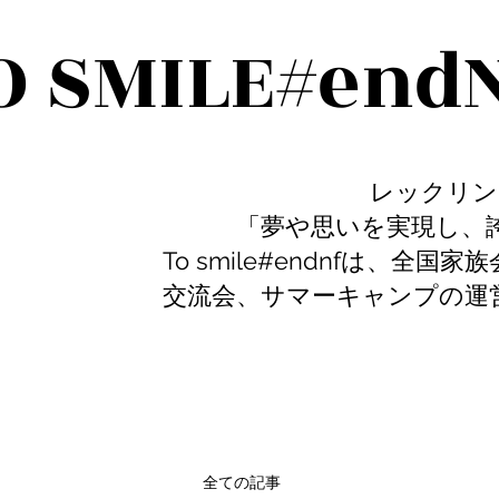
O SMILE#end
レックリングハウゼ
「夢や思いを実現し、誇り
To smile#endnfは、
交流会、サマーキャンプの運
全ての記事