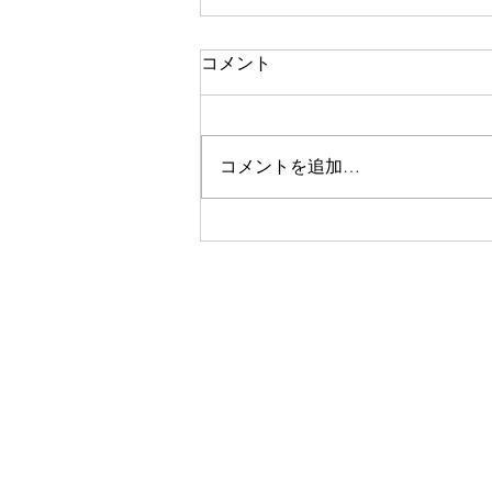
ToSmileの広がり
コメント
こんばんは⭐︎ さて、HPを更新し
ないで有名の原田です。 なかな
か時間とゆうものを作るのは難し
コメントを追加…
いですね、、、 ただこうして何
気ないHPを目に止めた方が家族
会に入りたいとご連絡くださるよ
うになっていることも事実です。
なんともレスポンスが遅くて申し
訳ありません、、、 なんとか一
人でも多くの方に、たくさんの仲
間がいることを知っていただけれ
ばと思います。 また更新途絶え
たら一喝してください😭